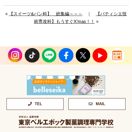
«
【スイーツ&パン科】 総集編～～～
｜
【パティシエ技
術専攻科】もうすぐX’mas！！
»
TEL
MAIL