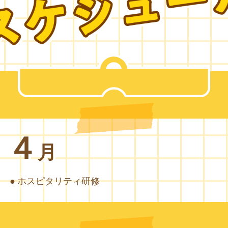
４
月
ホスピタリティ研修