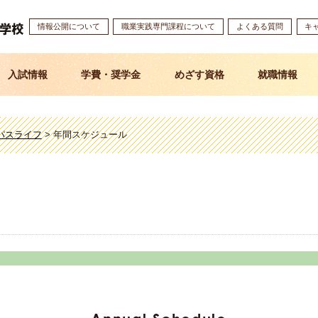
情報公開について
職業実践専門課程について
よくある質問
キ
入試情報
学費・奨学金
めざす資格
就職情報
パスライフ
>
年間スケジュール