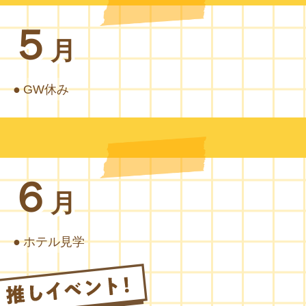
５
月
GW休み
６
月
ホテル見学