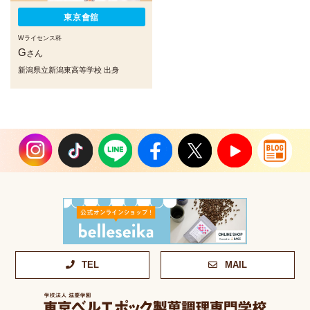
東京會舘
Wライセンス科
G
さん
新潟県立新潟東高等学校 出身
TEL
MAIL