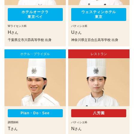
ホテルオークラ
ウェスティンホテル
東京ベイ
東京
Wライセンス科
パティシエ科
H
U
さん
さん
千葉県立市川昴高等学校 出身
神奈川県立百合丘高等学校 出身
ホテル・ブライダル
レストラン
Plan・Do・See
八芳園
調理師科
パティシエ科
T
N
さん
さん