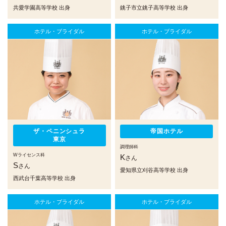
共愛学園高等学校 出身
銚子市立銚子高等学校 出身
ホテル・ブライダル
ホテル・ブライダル
ザ・ペニンシュラ
帝国ホテル
東京
調理師科
Wライセンス科
K
さん
S
さん
愛知県立刈谷高等学校 出身
西武台千葉高等学校 出身
ホテル・ブライダル
ホテル・ブライダル