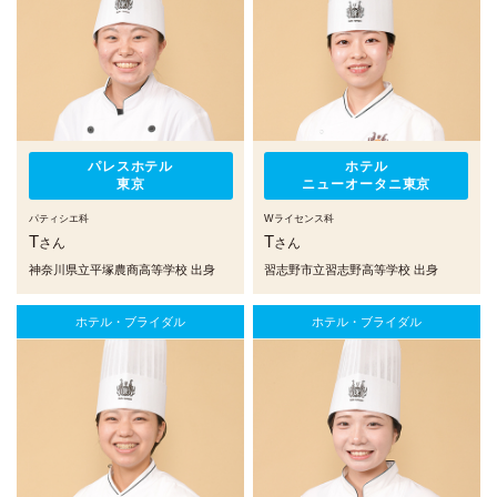
パレスホテル
ホテル
東京
ニューオータニ東京
パティシエ科
Wライセンス科
T
T
さん
さん
神奈川県立平塚農商高等学校 出身
習志野市立習志野高等学校 出身
ホテル・ブライダル
ホテル・ブライダル