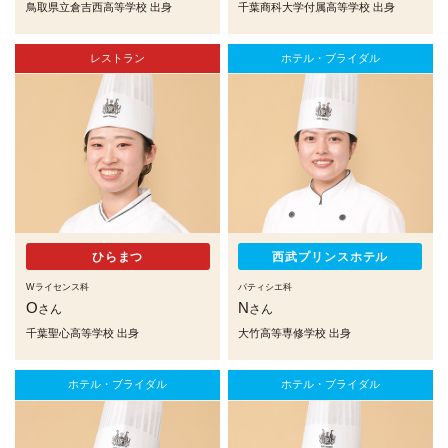
鳥取県立倉吉西高等学校 出身
千葉商科大学付属高等学校 出身
レストラン
ホテル・ブライダル
ひらまつ
西武プリンスホテル
Wライセンス科
パティシエ科
O
N
さん
さん
千葉聖心高等学校 出身
大竹高等専修学校 出身
ホテル・ブライダル
ホテル・ブライダル