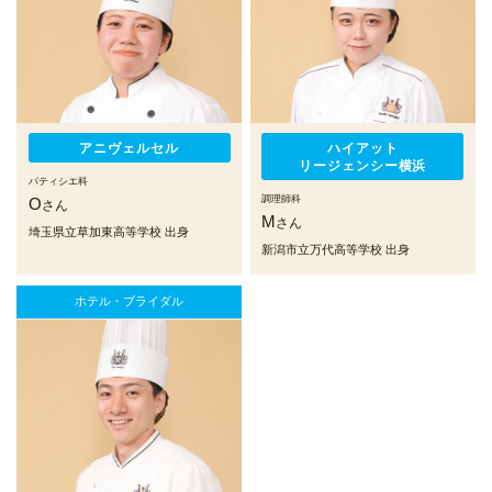
アニヴェルセル
ハイアット
リージェンシー横浜
パティシエ科
調理師科
O
さん
M
さん
埼玉県立草加東高等学校 出身
新潟市立万代高等学校 出身
ホテル・ブライダル