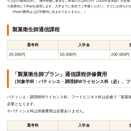
※上記の費用以外に、海外研修に参加をご希望の方は65万円（2025年度実績）が必
※授業内にてiPadを使用します。入学までに各自でご準備ください。すでにお持ち
（iPadの費用は上記学費内に含まれておりません。）
製菓衛生師通信課程
選考料
入学金
20,000円
50,000円
200,000円
「製菓衛生師プラン」通信課程併修費用
［対象学科：パティシエ・調理師Wライセンス科（必）、フ
パティシエ・調理師Wライセンス科、フードビジネス科は必修で「製菓
必要となります。
※パティシエ科は併修費用は必要ありません。
選考料
入学金