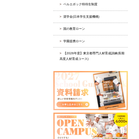
ベルエポック特待生制度
奨学金(日本学生支援機構)
国の教育ローン
学園提携ローン
【2026年度】東京都専門人材育成訓練(長期
高度人材育成コース)