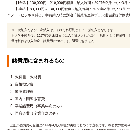
・【1年次】130,000円～210,000円程度（納入時期：2027年2月中旬〜3
・【2年次】80,000円～130,000円程度（納入時期：2028年2月中旬〜3月
＊フードビジネス科は、学費納入時に別途「製菓衛生師プラン通信課程併修費用」
※一次納入および二次納入は、それぞれ原則として一括納入となります。
※入学手続き後、2027年3月末日までに入学辞退された場合、原則として授業料
選考料および入学金、諸費用については、返還できません。
諸費用に含まれるもの
教科書・教材費
資格検定費
健康管理費
国内・国際教育費
卒業諸費用（卒業年次のみ）
同窓会費（卒業年次のみ）
※上記の諸費用の金額は2026年4月入学生の実績に基づく予定額です。教材費の価格