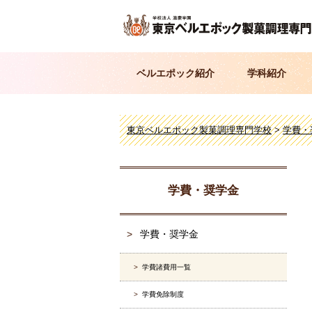
ベルエポック紹介
学科紹介
東京ベルエポック製菓調理専門学校
>
学費・
学費・奨学金
学費・奨学金
学費諸費用一覧
学費免除制度