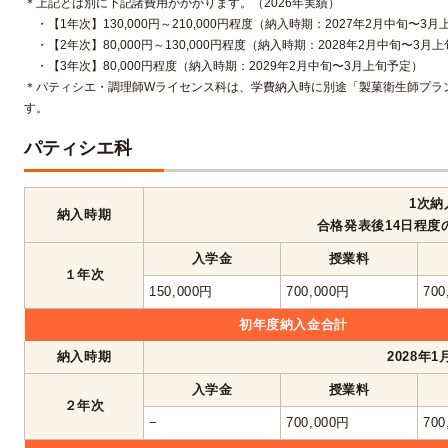
＊上記とは別に下記諸費用がかかります。（2026年実績）
・【1年次】130,000円～210,000円程度（納入時期：2027年2月中旬〜3
・【2年次】80,000円～130,000円程度（納入時期：2028年2月中旬〜3月
・【3年次】80,000円程度（納入時期：2029年2月中旬〜3月上旬予定）
＊パティシエ・調理師Wライセンス科は、学費納入時に別途「製菓衛生師プラン通
す。
パティシエ科
1次納
納入時期
合格発表後14日程度
入学金
授業料
１年次
150,000円
700,000円
700
初年度納入金合計
納入時期
2028年
入学金
授業料
２年次
−
700,000円
700