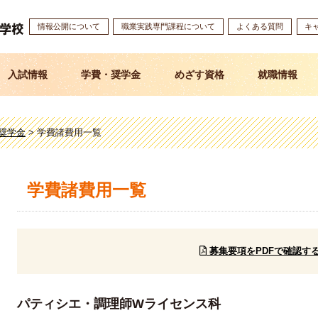
情報公開について
職業実践専門課程について
よくある質問
キ
入試情報
学費・奨学金
めざす資格
就職情報
奨学金
>
学費諸費用一覧
学費諸費用一覧
募集要項をPDFで確認す
パティシエ・調理師Wライセンス科