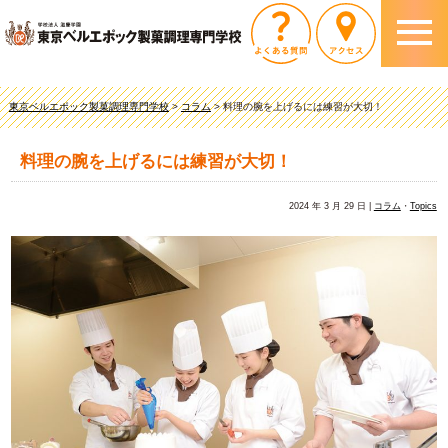
東京ベルエポック製菓調理専門学校
>
コラム
>
料理の腕を上げるには練習が大切！
料理の腕を上げるには練習が大切！
2024 年 3 月 29 日 |
コラム
・
Topics