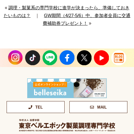
«
調理・製菓系の専門学校に進学が決まったら、準備しておき
たいものは？
｜
GW期間（4/27-5/6）中、参加者全員に交通
費補助券プレゼント！
»
TEL
MAIL