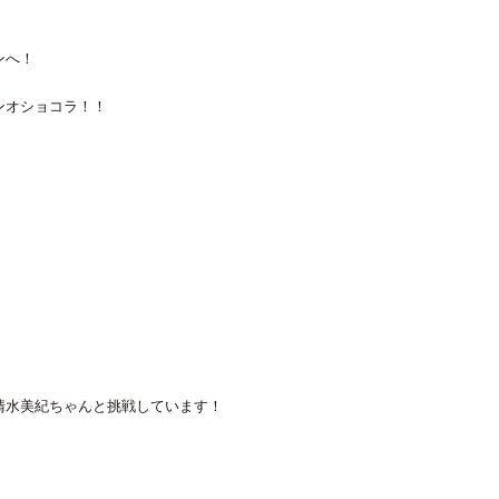
ンへ！
ンオショコラ！！
清水美紀ちゃんと挑戦しています！