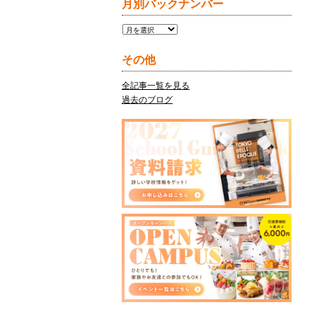
月別バックナンバー
月
別
バ
その他
ッ
ク
全記事一覧を見る
ナ
過去のブログ
ン
バ
ー