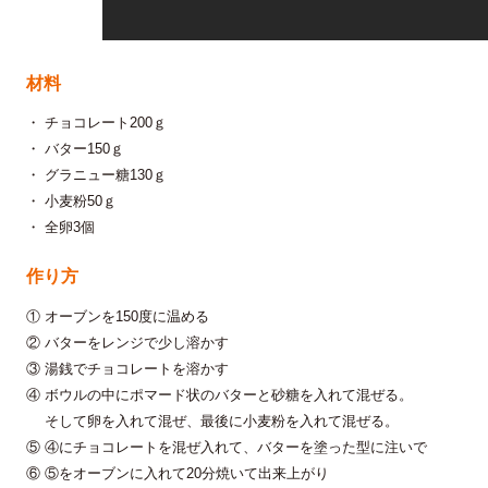
材料
・ チョコレート200ｇ
・ バター150ｇ
・ グラニュー糖130ｇ
・ 小麦粉50ｇ
・ 全卵3個
作り方
① オーブンを150度に温める
② バターをレンジで少し溶かす
③ 湯銭でチョコレートを溶かす
④ ボウルの中にポマード状のバターと砂糖を入れて混ぜる。
そして卵を入れて混ぜ、最後に小麦粉を入れて混ぜる。
⑤ ④にチョコレートを混ぜ入れて、バターを塗った型に注いで
⑥ ⑤をオーブンに入れて20分焼いて出来上がり