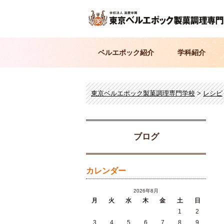
ベルエポック紹介
学科紹介
東京ベルエポック製菓調理専門学校
>
レシピ
ブログ
カレンダー
2026年8月
月
火
水
木
金
土
日
1
2
3
4
5
6
7
8
9