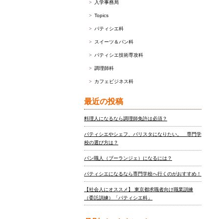
入学事務局
Topics
パティシエ科
スイーツ＆パン科
パティシエ技術専攻科
調理師科
カフェビジネス科
最近の投稿
料理人になるなら調理師免許は必須？
パティシエやシェフ、バリスタになりたい。 専門学
校の選び方は？
パン職人（ブーランジェ）になるには？
パティシエになるなら専門学校へ行くのがおすすめ！
【社会人にオススメ】 東京都求職者向け職業訓練
（委託訓練）「パティシエ科」