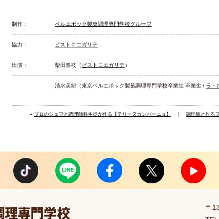
制作：
ベルエポック製菓調理専門学校グループ
協力：
ビストロエガリテ
出演：
柴田泰枝（
ビストロエガリテ
）
清水美紀（東京ベルエポック製菓調理専門学校卒業生 卒業生 /
ラ・
«
プロのシェフと調理師科生徒が作る【テリーヌカンパーニュ】
｜
調理師と作るフ
〒1