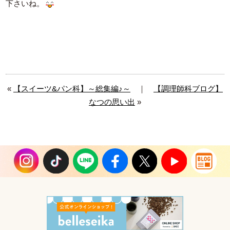
下さいね。
«
【スイーツ&パン科】～総集編♪～
｜
【調理師科ブログ】
なつの思い出
»