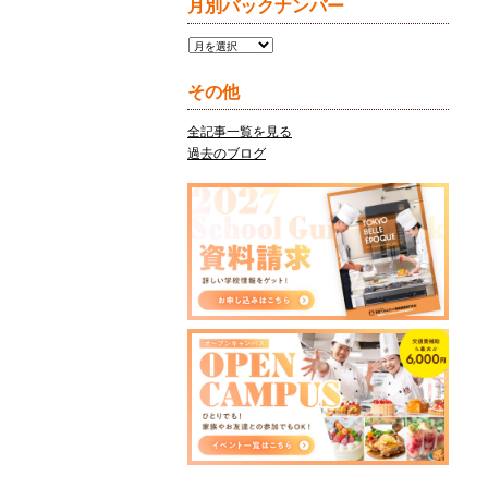
月別バックナンバー
月
別
バ
その他
ッ
ク
全記事一覧を見る
ナ
過去のブログ
ン
バ
ー