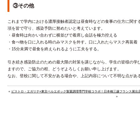
③その他
これまで学内における濃厚接触者認定は昼食時などの食事の仕方に関す
項を皆で守り、感染予防に努めたいと考えています。
・昼食時は向かい合わずに横並びで着席し会話を極力控える
・食べ物を口に入れる時のみマスクを外す。口に入れたらマスク再装着
・15分未満で昼食を終えられるように工夫をする。
引き続き感染防止のための最大限の対策を講じながら、学生の皆様の学
ますので、ご協力の程、どうぞよろしくお願い申し上げます。
なお、登校に関して不安がある場合や、上記内容について不明な点があ
«
ビストロ・エガリテ×東京ベルエポック製菓調理専門学校コラボ！日本橋三越フランス展出
»