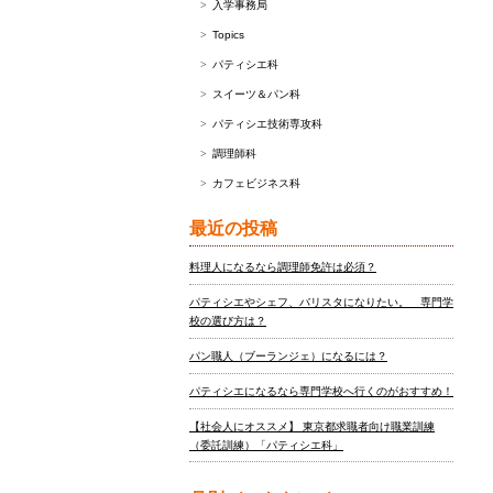
入学事務局
Topics
パティシエ科
スイーツ＆パン科
パティシエ技術専攻科
調理師科
カフェビジネス科
最近の投稿
料理人になるなら調理師免許は必須？
パティシエやシェフ、バリスタになりたい。 専門学
校の選び方は？
パン職人（ブーランジェ）になるには？
パティシエになるなら専門学校へ行くのがおすすめ！
【社会人にオススメ】 東京都求職者向け職業訓練
（委託訓練）「パティシエ科」