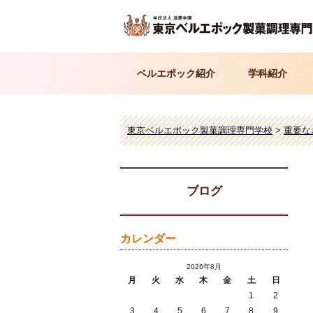
ベルエポック紹介
学科紹介
東京ベルエポック製菓調理専門学校
>
重要な
ブログ
カレンダー
2026年8月
月
火
水
木
金
土
日
1
2
3
4
5
6
7
8
9