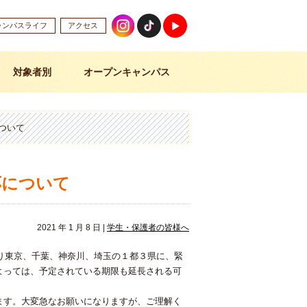
ャンパスライフ
アクセス
対象者別
オープンキャンパス
ついて
応について
2021 年 1 月 8 日 |
学生・保護者の皆様へ
より東京、千葉、神奈川、埼玉の１都３県に、緊
よっては、予定されている期限も延長される可
ます。大変急なお願いになりますが、ご理解く