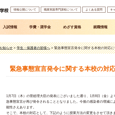
情報公開について
職業実践専門課程について
よくある質問
キ
入試情報
学費・奨学金
めざす資格
就職情報
お知らせ
>
学生・保護者の皆様へ
>
緊急事態宣言発令に関する本校の対応に
緊急事態宣言発令に関する本校の対
1月7日（木）の菅総理大臣の発表にございました通り、1月8日（金）
急事態宣言が再び発令されることとなりました。今後の感染者の増減に
能性さえあります。
そこで、本校の対応として、下記のように授業方法の変更をさせて頂き