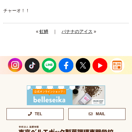
チャーオ！！
«
虹鱒
｜
バナナのアイス
»
TEL
MAIL