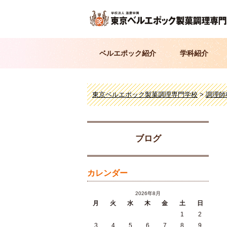
ベルエポック紹介
学科紹介
東京ベルエポック製菓調理専門学校
>
調理師
ブログ
カレンダー
2026年8月
月
火
水
木
金
土
日
1
2
3
4
5
6
7
8
9