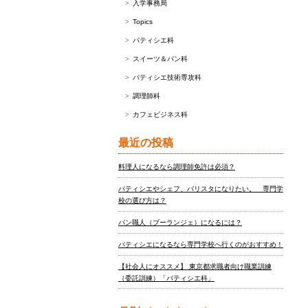
入学事務局
Topics
パティシエ科
スイーツ＆パン科
パティシエ技術専攻科
調理師科
カフェビジネス科
最近の投稿
料理人になるなら調理師免許は必須？
パティシエやシェフ、バリスタになりたい。 専門学
校の選び方は？
パン職人（ブーランジェ）になるには？
パティシエになるなら専門学校へ行くのがおすすめ！
【社会人にオススメ】 東京都求職者向け職業訓練
（委託訓練）「パティシエ科」