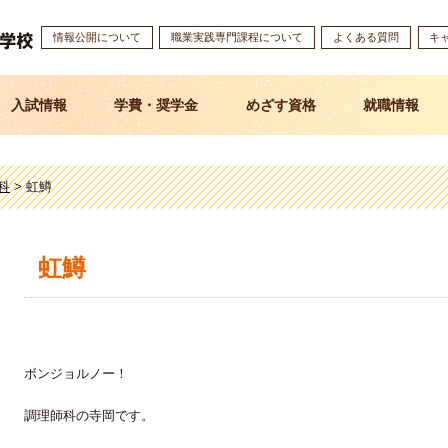
情報公開について
職業実践専門課程について
よくある質問
キ
入試情報
学費・奨学金
めざす資格
就職情報
科
>
虹鱒
虹鱒
ボンジョルノー！
調理師科の寺岡です。