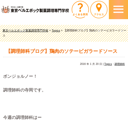
東京ベルエポック製菓調理専門学校
>
Topics
>
【調理師科ブログ】鶏肉のソテービガラードソー
ス
【調理師科ブログ】鶏肉のソテービガラードソース
2016 年 1 月 20 日 |
Topics
・
調理師科
ボンジョルノー！
調理師科の寺岡です。
今週の調理師科はー