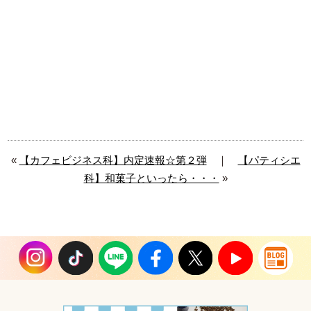
«
【カフェビジネス科】内定速報☆第２弾
｜
【パティシエ
科】和菓子といったら・・・
»