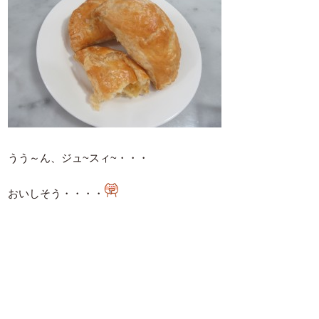
うう～ん、ジュ~スィ~・・・
おいしそう・・・・