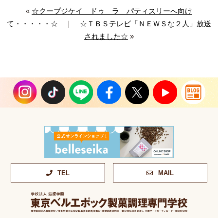
«
☆クープジケイ ドゥ ラ パティスリーへ向け
て・・・・・☆
｜
☆ＴＢＳテレビ「ＮＥＷＳな２人」放送
されました☆
»
TEL
MAIL