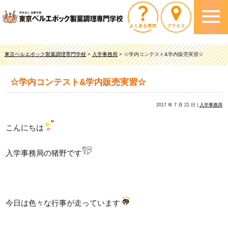
東京ベルエポック製菓調理専門学校
>
入学事務局
>
☆学内コンテスト&学内販売実習☆
☆学内コンテスト&学内販売実習☆
2017 年 7 月 21 日 |
入学事務局
こんにちは
入学事務局の猪野です
今日は色々な行事が走っています