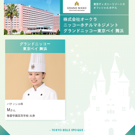
グランドニッコー
東京ベイ 舞浜
パティシエ科
M
さん
敬愛学園高等学校 出身
- TOKYO BELLE EPOQUE -