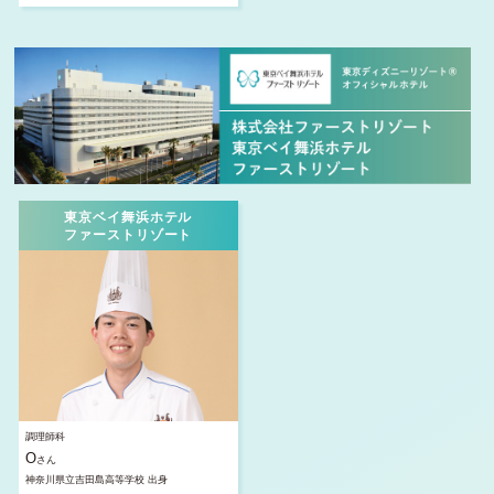
東京ベイ舞浜ホテル
ファーストリゾート
調理師科
O
さん
神奈川県立吉田島高等学校 出身