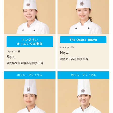
マンダリン
The Okura Tokyo
オリエンタル東京
パティシエ科
パティシエ科
N
さん
S
さん
潤徳女子高等学校 出身
静岡県立御殿場高等学校 出身
ホテル・ブライダル
ホテル・ブライダル