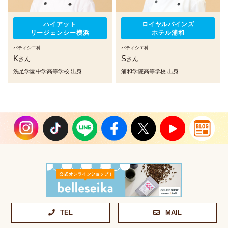
ハイアット
ロイヤルパインズ
リージェンシー横浜
ホテル浦和
パティシエ科
パティシエ科
K
S
さん
さん
洗足学園中学高等学校 出身
浦和学院高等学校 出身
TEL
MAIL