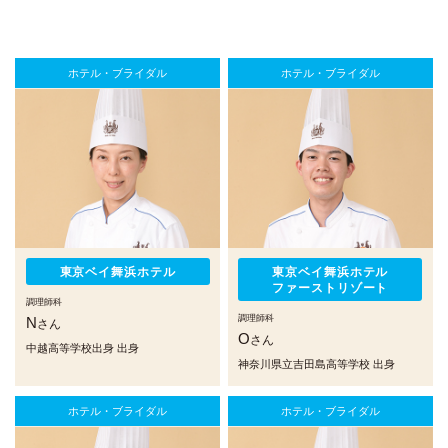
ホテル・ブライダル
ホテル・ブライダル
東京ベイ舞浜ホテル
東京ベイ舞浜ホテル
ファーストリゾート
調理師科
調理師科
N
さん
O
さん
中越高等学校出身 出身
神奈川県立吉田島高等学校 出身
ホテル・ブライダル
ホテル・ブライダル