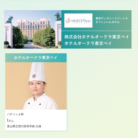
ホテルオークラ東京ベイ
パティシエ科
I
さん
富山県立滑川高等学校 出身