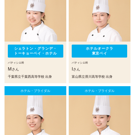
シェラトン・グランデ・
ホテルオークラ
トーキョーベイ・ホテル
東京ベイ
パティシエ科
パティシエ科
M
I
さん
さん
千葉県立千葉西高等学校 出身
富山県立滑川高等学校 出身
ホテル・ブライダル
ホテル・ブライダル