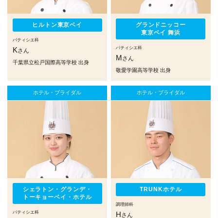
ヒルトン東京ベイ
グランドニッコー
東京ベイ 舞浜
パティシエ科
パティシエ科
K
さん
M
さん
千葉県立松戸国際高等学校 出身
敬愛学園高等学校 出身
ホテル・ブライダル
ホテル・ブライダル
シェラトン・グランデ・
TRUNKホテル
トーキョーベイ・ホテル
調理師科
パティシエ科
H
さん