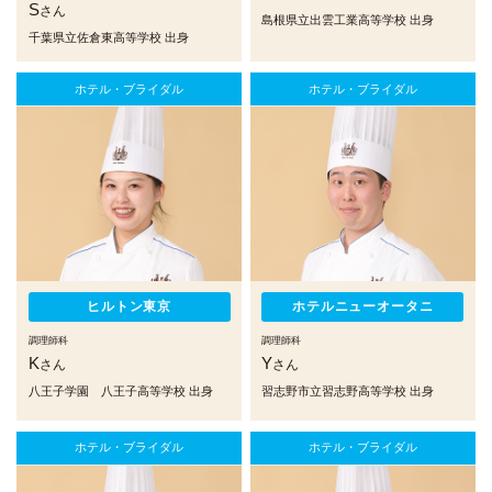
S
さん
島根県立出雲工業高等学校 出身
千葉県立佐倉東高等学校 出身
ホテル・ブライダル
ホテル・ブライダル
ヒルトン東京
ホテルニューオータニ
調理師科
調理師科
K
Y
さん
さん
八王子学園 八王子高等学校 出身
習志野市立習志野高等学校 出身
ホテル・ブライダル
ホテル・ブライダル