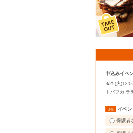
申込みイベ
8/25(火)
トバブカ ラ
イベン
保護者