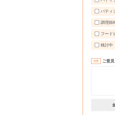
パティシ
調理師科
フードビ
検討中
ご意見