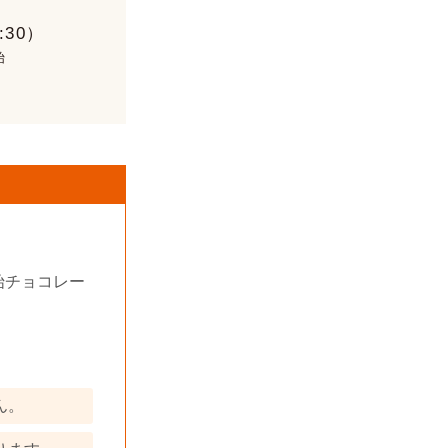
:30）
始
付開始チョコレー
ん。