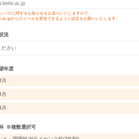
ンパスに関するお知らせをお送りいたしますので、
a.belle.ac.jpからのメールを受信できるように設定をお願いいたします。
状況
望年度
4月
4月
4月
科
※複数選択可
シエ・調理師 Wライセンス科(3年制)