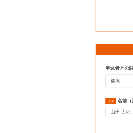
申込者との
名前（