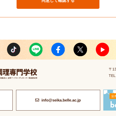
〒1
TEL
info@seika.belle.ac.jp