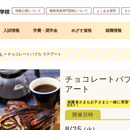
情報公開について
職業実践専門課程について
よくある質問
キ
入試情報
学費・奨学金
めざす資格
就職情報
ト
>
チョコレートバブカ ラテアート
チョコレートバブ
アート
保護者さまもお子さまと一緒に実習
DAY！
開催日時
8/25