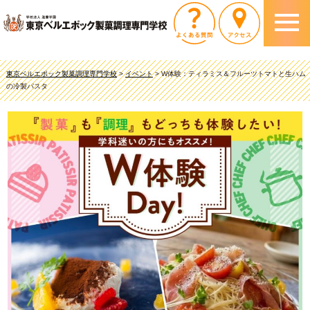
東京ベルエポック製菓調理専門学校
>
イベント
>
W体験：ティラミス＆フルーツトマトと生ハム
の冷製パスタ